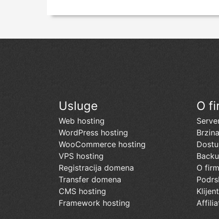
Usluge
O fi
Web hosting
Server
WordPress hosting
Brzin
WooCommerce hosting
Dostu
VPS hosting
Back
Registracija domena
O firm
Transfer domena
Podrs
CMS hosting
Klijen
Framework hosting
Affilia