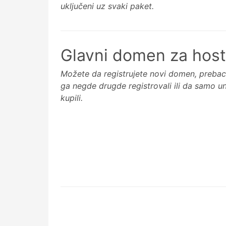
uključeni uz svaki paket.
Glavni domen za host
Možete da registrujete novi domen, preba
ga negde drugde registrovali ili da samo u
kupili.