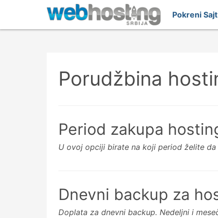
Pokreni Saj
Porudžbina hosti
Period zakupa hostin
U ovoj opciji birate na koji period želite da
Dnevni backup za hos
Doplata za dnevni backup. Nedeljni i meseč