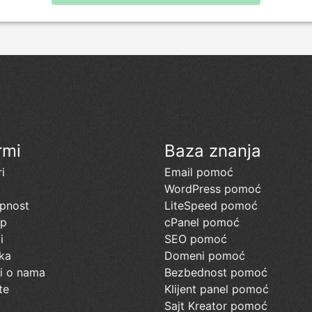
rmi
Baza znanja
i
Email pomoć
a
WordPress pomoć
pnost
LiteSpeed pomoć
up
cPanel pomoć
i
SEO pomoć
ka
Domeni pomoć
ti o nama
Bezbednost pomoć
te
Klijent panel pomoć
Sajt Kreator pomoć