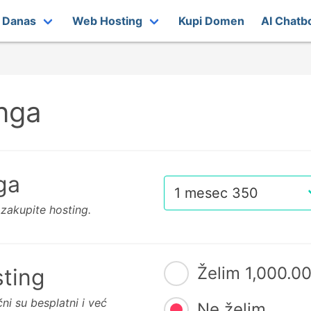
t Danas
Web Hosting
Kupi Domen
AI Chatb
nga
ga
 zakupite hosting.
Želim 1,000.0
ting
ni su besplatni i već
Ne želim