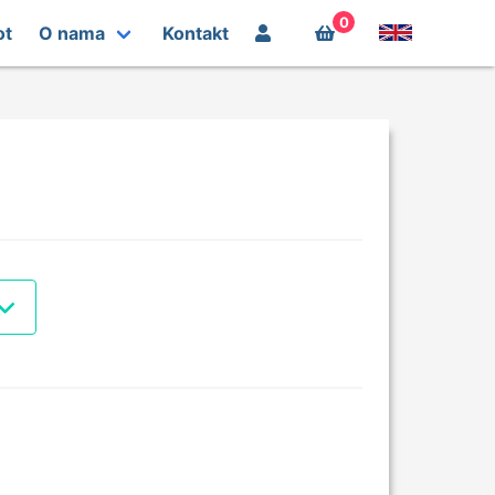
0
ot
O nama
Kontakt
0