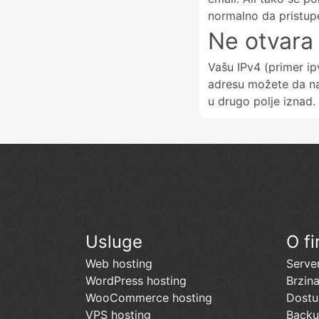
normalno da pristup
Ne otvara 
Vašu IPv4 (primer i
adresu možete da na
u drugo polje iznad.
Usluge
O fi
Web hosting
Server
WordPress hosting
Brzin
WooCommerce hosting
Dostu
VPS hosting
Back