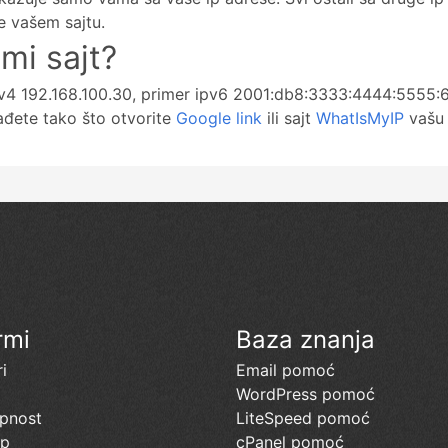
e vašem sajtu.
mi sajt?
pv4 192.168.100.30, primer ipv6 2001:db8:3333:4444:5555
đete tako što otvorite
Google link
ili sajt
WhatIsMyIP
vašu 
rmi
Baza znanja
i
Email pomoć
a
WordPress pomoć
pnost
LiteSpeed pomoć
up
cPanel pomoć