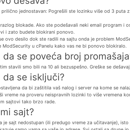
ovo dešava?
 prilično jednostavan: Pogrešili ste lozinku više od 3 puta za 
e razlog blokade. Ako ste podešavali neki email program i os
vi i zato budete blokirani ponovo.
se ovo desilo dok ste radili na sajtu onda je problem ModSe
ite ModSecurity u cPanelu kako vas ne bi ponovo blokiralo.
e da se poveća broj promašaja
tim stavili smo bili na 10 ali bezuspešno. Greške se dešavaju
 da se isključi?
stavljena da bi zaštitila vaš nalog i server na kome se nalazi
ši vreme na proveru neispravnih lozinki to više vremena kor
am sajtovi tako brzo rade.
mi sajt?
je sajt nedostupan (ili predugo vreme za učitavanje), isto j
okazuje samo vama sa vaše ip adrese. Svi ostali sa druge i