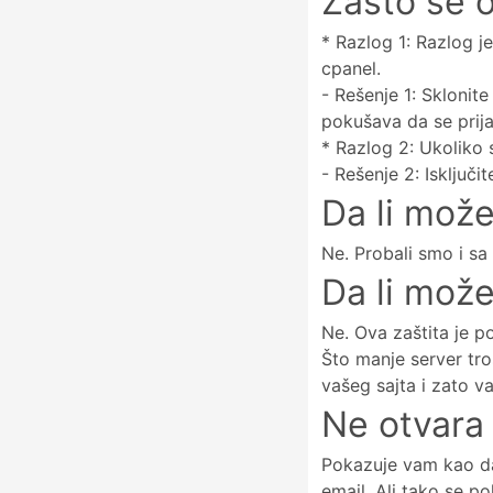
Zašto se 
* Razlog 1: Razlog je
cpanel.
- Rešenje 1: Sklonit
pokušava da se prija
* Razlog 2: Ukoliko 
- Rešenje 2: Isključ
Da li mož
Ne. Probali smo i sa 
Da li može
Ne. Ova zaštita je po
Što manje server tro
vašeg sajta i zato v
Ne otvara 
Pokazuje vam kao da 
email. Ali tako se p