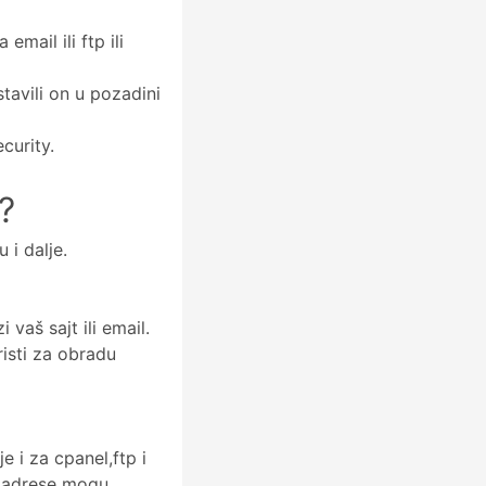
email ili ftp ili
tavili on u pozadini
curity.
?
 i dalje.
 vaš sajt ili email.
isti za obradu
e i za cpanel,ftp i
p adrese mogu