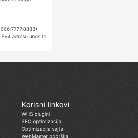
:6666:7777:8888)
IPv4 adresu unosite
Korisni linkovi
WHS plugini
SEO optimizacija
Optimizacija sajta
WebMaster podrška