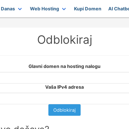
t Danas
Web Hosting
Kupi Domen
AI Chatb
Odblokiraj
Glavni domen na hosting nalogu
Vaša IPv4 adresa
Odblokiraj