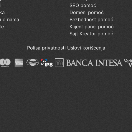
i
SEO pomoć
ka
Domeni pomoć
ti o nama
Bezbednost pomoć
te
Klijent panel pomoć
Sajt Kreator pomoć
Polisa privatnosti
Uslovi korišćenja