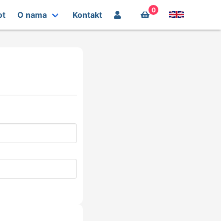
0
ot
O nama
Kontakt