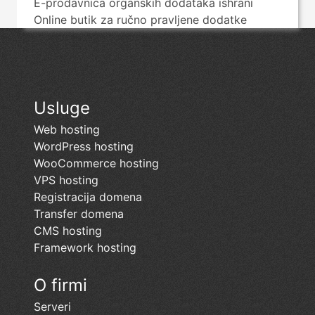
E-prodavnica organskih dodataka ishrani
Online butik za ručno pravljene dodatke
Usluge
Web hosting
WordPress hosting
WooCommerce hosting
VPS hosting
Registracija domena
Transfer domena
CMS hosting
Framework hosting
O firmi
Serveri