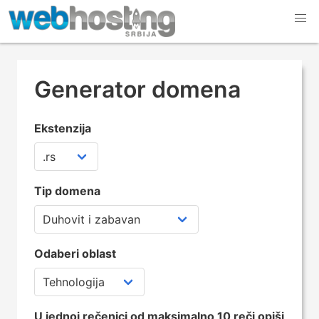
Generator domena
Ekstenzija
Tip domena
Odaberi oblast
U jednoj rečenici od maksimalno 10 reči opiši