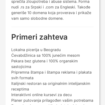
sprečila zloupotreba i abuse sistema. Forma
nudi .rs za Srpski i .com za Engleski. Takođe
generiše 10 domena koja proverava i prikaže
vam samo slobodne domene.
Primeri zahteva
Lokalna picerija u Beogradu
Ćevabdžinica sa 100% junećim mesom
Pekara bez glutena i 100% organskim
sastojicima
Pripremna štampa i štampa reklama i plakata
svih formata
Italijnski restoran sa originalnim intelijanskim
receptima
Interaktivni online kursevi za decu
Planer putovanja prilagođen vašim potrebama