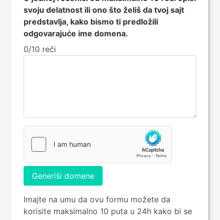
svoju delatnost ili ono što želiš da tvoj sajt
predstavlja, kako bismo ti predložili
odgovarajuće ime domena.
0/10 reči
Generiši domene
Imajte na umu da ovu formu možete da
korisite maksimalno 10 puta u 24h kako bi se