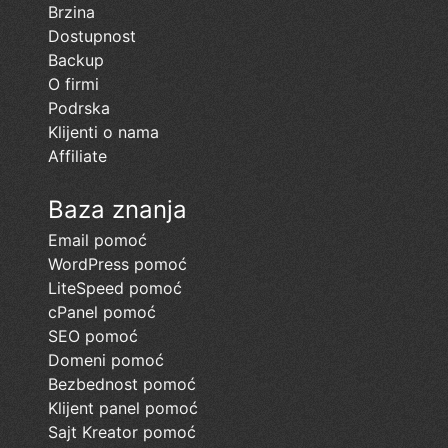
Brzina
Dostupnost
Backup
O firmi
Podrska
Klijenti o nama
Affiliate
Baza znanja
Email pomoć
WordPress pomoć
LiteSpeed pomoć
cPanel pomoć
SEO pomoć
Domeni pomoć
Bezbednost pomoć
Klijent panel pomoć
Sajt Kreator pomoć